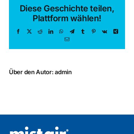
plasterboard
Diese Geschichte teilen,
dust
harmful
Plattform wählen!
to
people?
Facebook
X
Reddit
LinkedIn
WhatsApp
Telegram
Tumblr
Pinterest
Vk
Xing
E-
Mail
Über den Autor:
admin