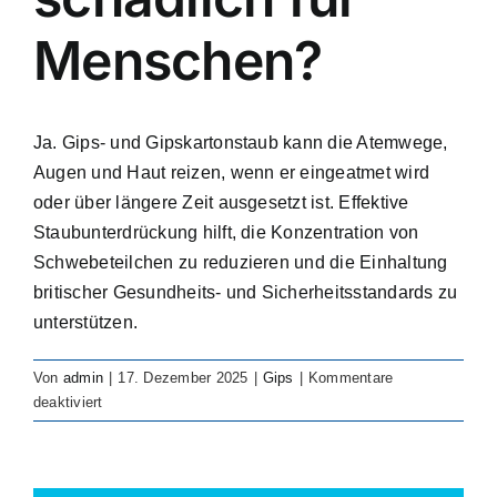
Von uns unterstützte Branchen
Menschen?
Fallstudien
Ja. Gips- und Gipskartonstaub kann die Atemwege,
Augen und Haut reizen, wenn er eingeatmet wird
Ressourcen
oder über längere Zeit ausgesetzt ist. Effektive
Staubunterdrückung hilft, die Konzentration von
Kontakt
Schwebeteilchen zu reduzieren und die Einhaltung
britischer Gesundheits- und Sicherheitsstandards zu
unterstützen.
Von
admin
|
17. Dezember 2025
|
Gips
|
Kommentare
für
deaktiviert
Is
gypsum
and