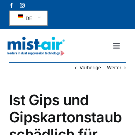
Zum
Inhalt
DE
springen
Naviga
umscha
Über uns
Vorherige
Weiter
Staubunterdrückung
Ist Gips und
Geruchsunterdrückung
Gipskartonstaub
Rainguns
schädlich für