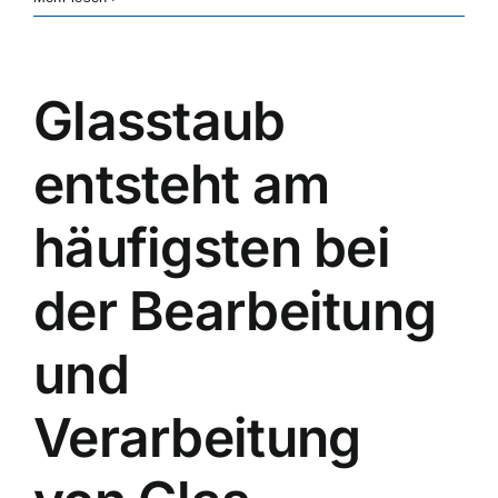
dust
suppression
improve
glass
Glasstaub
product
quality?
entsteht am
häufigsten bei
der Bearbeitung
und
Verarbeitung