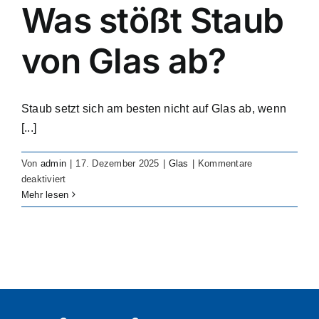
made
Was stößt Staub
anti-
dust
von Glas ab?
during
manufacturing?
Staub setzt sich am besten nicht auf Glas ab, wenn
[...]
Von
admin
|
17. Dezember 2025
|
Glas
|
Kommentare
für
deaktiviert
What
Mehr lesen
repels
dust
from
glass?