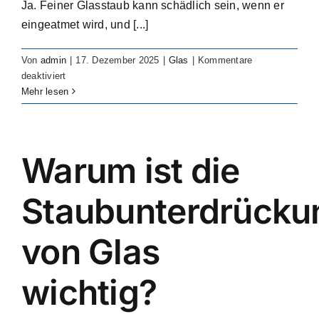
Ja. Feiner Glasstaub kann schädlich sein, wenn er
eingeatmet wird, und [...]
Von
admin
|
17. Dezember 2025
|
Glas
|
Kommentare
für
deaktiviert
Is
Mehr lesen
glass
dust
harmful
to
Warum ist die
people?
Staubunterdrücku
von Glas
wichtig?