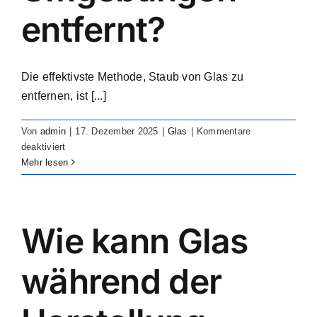
entfernt?
Die effektivste Methode, Staub von Glas zu
entfernen, ist [...]
Von
admin
|
17. Dezember 2025
|
Glas
|
Kommentare
für
deaktiviert
How
Mehr lesen
do
you
get
rid
Wie kann Glas
of
dust
während der
from
glass
in