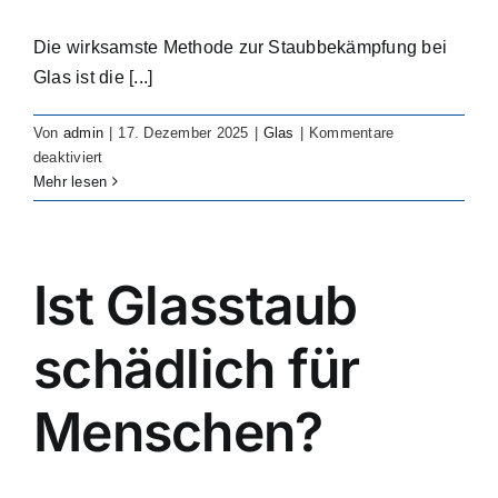
Die wirksamste Methode zur Staubbekämpfung bei
Glas ist die [...]
Von
admin
|
17. Dezember 2025
|
Glas
|
Kommentare
für
deaktiviert
What
Mehr lesen
is
the
best
method
Ist Glasstaub
of
glass
schädlich für
dust
suppression?
Menschen?