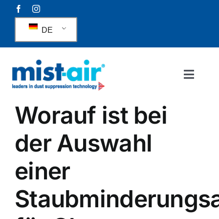
Zum
Inhalt
DE
springen
Naviga
umscha
Über uns
Worauf ist bei
der Auswahl
Staubunterdrückung
einer
Geruchsunterdrückung
Staubminderungs
Rainguns