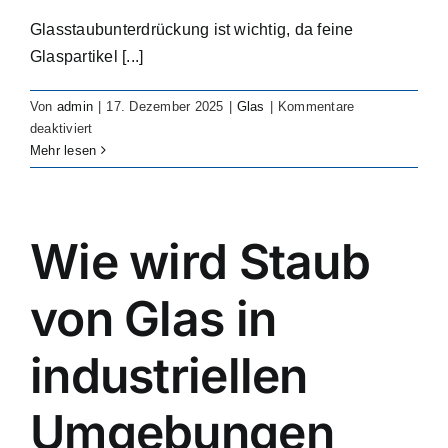
Glasstaubunterdrückung ist wichtig, da feine
Glaspartikel [...]
Von
admin
|
17. Dezember 2025
|
Glas
|
Kommentare
für
deaktiviert
Why
Mehr lesen
is
glass
dust
suppression
Wie wird Staub
important?
von Glas in
industriellen
Umgebungen