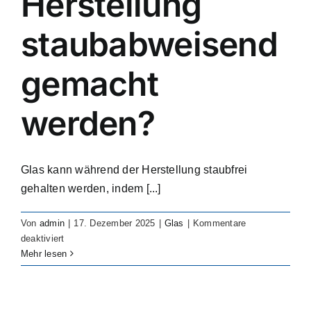
Herstellung
industrial
settings?
staubabweisend
gemacht
werden?
Glas kann während der Herstellung staubfrei
gehalten werden, indem [...]
Von
admin
|
17. Dezember 2025
|
Glas
|
Kommentare
für
deaktiviert
How
Mehr lesen
can
glass
be