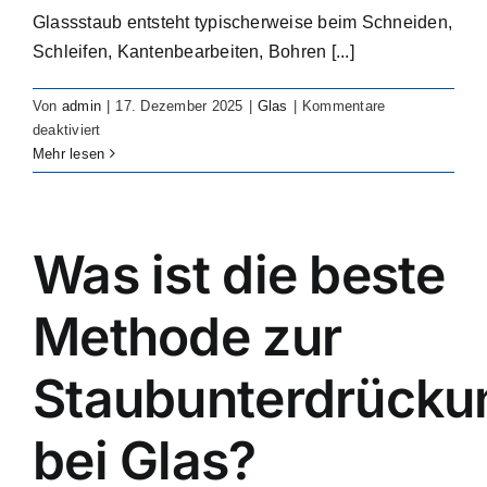
Glassstaub entsteht typischerweise beim Schneiden,
Schleifen, Kantenbearbeiten, Bohren [...]
Von
admin
|
17. Dezember 2025
|
Glas
|
Kommentare
für
deaktiviert
Where
Mehr lesen
is
glass
dust
most
Was ist die beste
commonly
generated?
Methode zur
Staubunterdrücku
bei Glas?