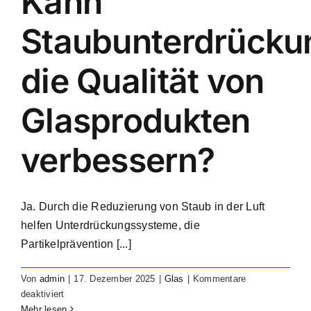
Kann
moisture
to
Staubunterdrücku
the
glass?
die Qualität von
Glasprodukten
verbessern?
Ja. Durch die Reduzierung von Staub in der Luft
helfen Unterdrückungssysteme, die
Partikelprävention [...]
Von
admin
|
17. Dezember 2025
|
Glas
|
Kommentare
für
deaktiviert
Can
Mehr lesen