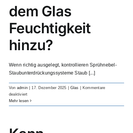
suppression
dem Glas
solution?
Feuchtigkeit
hinzu?
Wenn richtig ausgelegt, kontrollieren Sprühnebel-
Staubunterdrückungssysteme Staub [...]
Von
admin
|
17. Dezember 2025
|
Glas
|
Kommentare
für
deaktiviert
Does
Mehr lesen
glass
dust
suppression
add