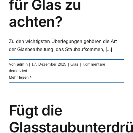
für Glas zu
Von uns unterstützte Branchen
achten?
Fallstudien
Zu den wichtigsten Überlegungen gehören die Art
Ressourcen
der Glasbearbeitung, das Staubaufkommen, [...]
Von
admin
|
17. Dezember 2025
|
Glas
|
Kommentare
Kontakt
für
deaktiviert
What
Mehr lesen
should
be
considered
when
Fügt die
choosing
a
Glasstaubunterdr
glass
dust