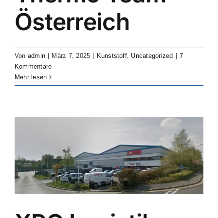
Österreich
Von uns unterstützte Branchen
Fallstudien
Von
admin
|
März 7, 2025
|
Kunststoff
,
Uncategorized
|
7
Kommentare
Ressourcen
Mehr lesen
Kontakt