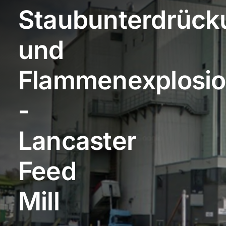
Staubunterdrück
Von uns unterstützte Branchen
und
Fallstudien
Flammenexplosio
Ressourcen
-
Kontakt
Lancaster
Feed
Mill