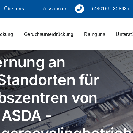
Über uns
Ressourcen
+4401691828487
ückung
Geruchsunterdrückung
Rainguns
Unterstü
ernung an
Standorten für
ebszentren von
 ASDA -