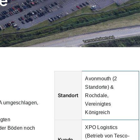
e
Avonmouth (2
Standorte) &
Standort
Rochdale,
DA umgeschlagen,
Vereinigtes
Königreich
ugten
XPO Logistics
eder Böden noch
(Betrieb von Tesco-
Kunde