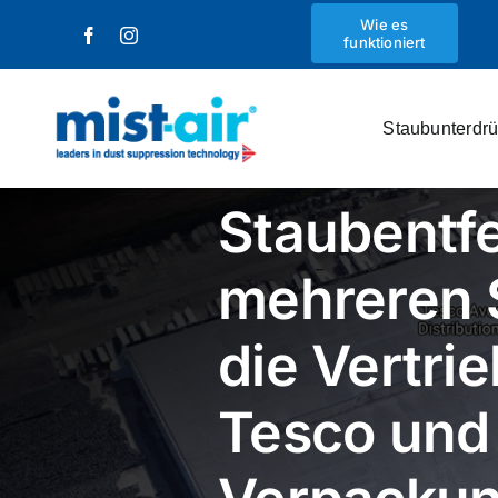
Zum
Wie es
funktioniert
Inhalt
springen
Staubunterdr
Staubentf
mehreren 
die Vertri
Tesco und