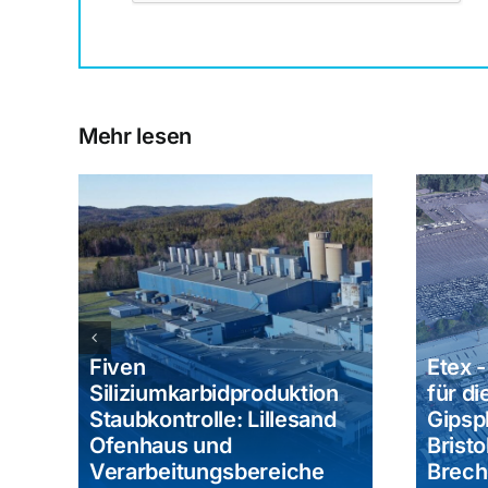
Mehr lesen
Fiven
Etex -
r
Siliziumkarbidproduktion
für di
Staubkontrolle: Lillesand
Gipsp
 AG
Ofenhaus und
Bristo
rieb
Verarbeitungsbereiche
Brech