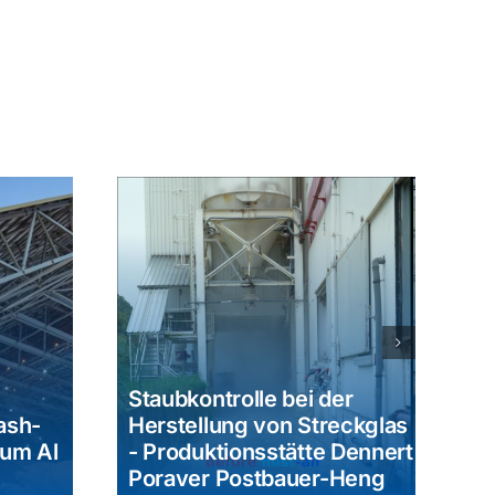
Co
Staubkontrolle bei der
Ba
ash-
Herstellung von Streckglas
S
ium Al
- Produktionsstätte Dennert
- 
Poraver Postbauer-Heng
Bi