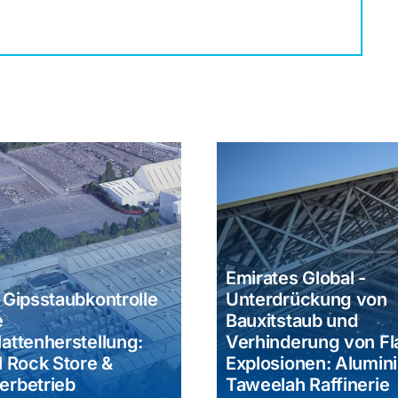
Emirates Global -
 Gipsstaubkontrolle
Unterdrückung von
e
Bauxitstaub und
lattenherstellung:
Verhinderung von Fl
l Rock Store &
Explosionen: Alumin
erbetrieb
Taweelah Raffinerie