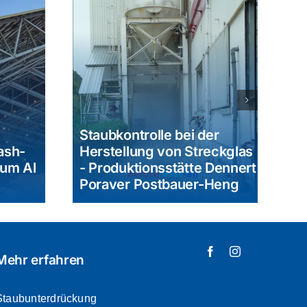
Coleg Cambria
lle bei der
Bauwerkstatt
 von Streckglas
Staubbekämpfungssyste
nsstätte Dennert
- Connah's Quay
stbauer-Heng
Bildungseinrichtung
Mehr erfahren
Staubunterdrückung