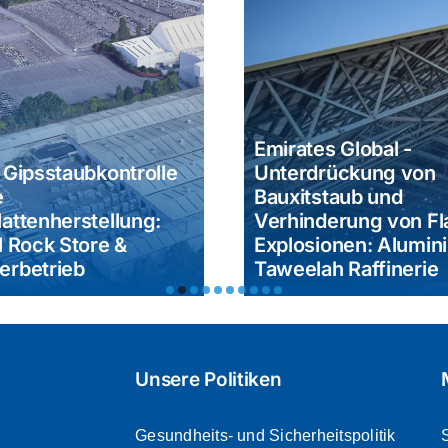
Emirates Global -
Unterdrückung von
Bauxitstaub und
Staubkontro
Verhinderung von Flash-
Herstellung
Explosionen: Aluminium Al
- Produktio
Taweelah Raffinerie
Poraver Po
Unsere Politiken
Gesundheits- und Sicherheitspolitik