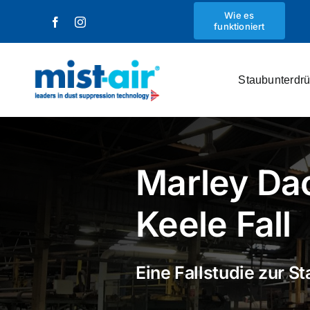
Zum
Wie es
funktioniert
Inhalt
springen
Staubunterdr
Marley Dac
Keele Fall
Eine Fallstudie zur 