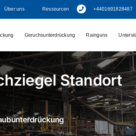
Über uns
Ressourcen
+4401691828487
ückung
Geruchsunterdrückung
Rainguns
Unterstü
hziegel Standort
Staubunterdrückung