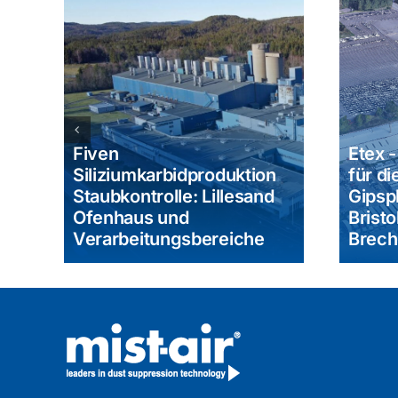
Etex - Gipsstaubkontrolle
roduktion
für die
 Lillesand
Gipsplattenherstellung:
Bristol Rock Store &
bereiche
Brecherbetrieb