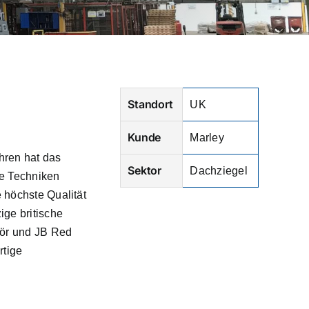
Standort
UK
Kunde
Marley
hren hat das
Sektor
Dachziegel
le Techniken
 höchste Qualität
ige britische
hör und JB Red
rtige