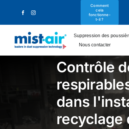
Skip
Comment
cela
to
fonctionne-
content
t-il ?
Suppression des poussiè
Nous contacter
Contrôle d
respirables
dans l'inst
recyclage 