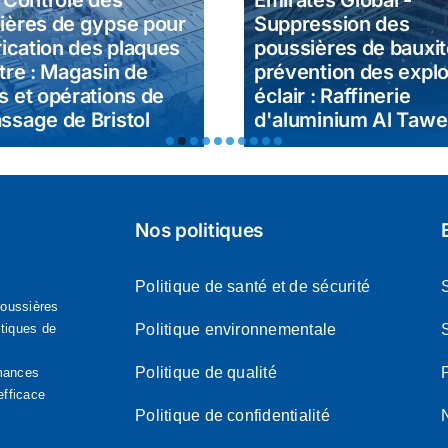
- Contrôle des
Emirates Global -
ières de gypse pour
Suppression des
rication des plaques
poussières de bauxit
tre : Magasin de
prévention des expl
s et opérations de
éclair : Raffinerie
ssage de Bristol
d'aluminium Al Tawe
Nos politiques
Politique de santé et de sécurité
poussières
stiques de
Politique environnementale
Politique de qualité
P
rmances
efficace
Politique de confidentialité