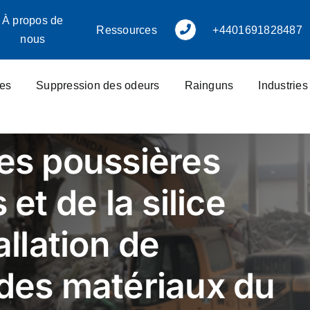
À propos de
Ressources
+4401691828487
nous
res
Suppression des odeurs
Rainguns
Industrie
es poussières
 et de la silice
allation de
des matériaux du