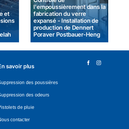
Contrôle de
Co
l'empoussièrement dans la
Du
e et
fabrication du verre
Co
osions
expansé - Installation de
Fa
production de Dennert
éd
elah
Poraver Postbauer-Heng
Q
En savoir plus
Suppression des poussières
Suppression des odeurs
istolets de pluie
Nous contacter