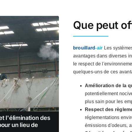
Que peut off
brouillard
-air
Les systèmes
avantages dans diverses indu
le respect de l'environnemen
quelques-uns de ces avant
Amélioration de la qua
potentiellement nociv
plus sain pour les em
Respect des règlem
 et l'élimination des
réglementations envir
our un lieu de
émissions d'odeurs, af