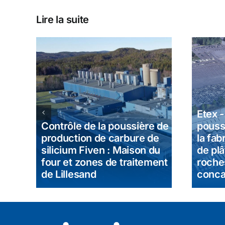
Lire la suite
 et
ons
Etex 
Contrôle de la poussière de
pouss
nt
production de carbure de
la fab
silicium Fiven : Maison du
de plâ
four et zones de traitement
roche
de Lillesand
conca