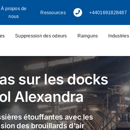
À propos de
Ressources
+4401691828487
nous
res
Suppression des odeurs
Rainguns
Industrie
as sur les docks
ol Alexandra
ssières étouffantes avec les
ion des brouillards d'air