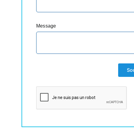
Message
So