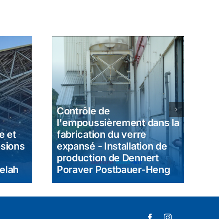
Co
Contrôle de
Co
l'empoussièrement dans la
Du
e et
fabrication du verre
Co
osions
expansé - Installation de
Fa
production de Dennert
éd
elah
Poraver Postbauer-Heng
Q